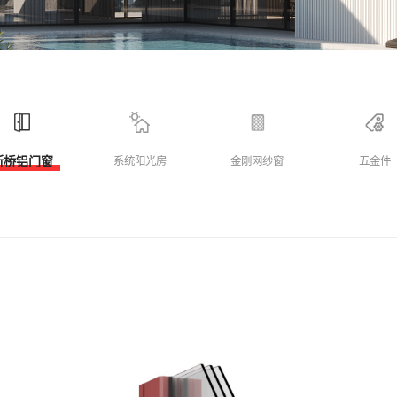
断桥铝门窗
系统阳光房
金刚网纱窗
五金件